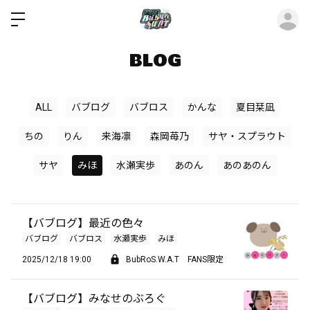
ロ
BLOG
ALL
バブログ
バブロス
かんな
夏目栞凪
ちの
りん
来海凛
森岡苺乃
サヤ・スプラウト
サヤ
みほ
水瀬実歩
あのん
あのあのん
【バブログ】最近の色々
バブログ
バブロス
水瀬実歩
みほ
2025/12/18 19:00
BubRoS.W.A.T FANS限定
【バブログ】みなせのぶろぐ